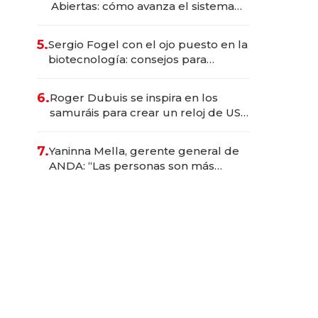
Abiertas: cómo avanza el sistema
financiero uruguayo
5.
Sergio Fogel con el ojo puesto en la
biotecnología: consejos para
emprendedores, oportunidades de
inversión y el rol de la IA
6.
Roger Dubuis se inspira en los
samuráis para crear un reloj de US$
384.000
7.
Yaninna Mella, gerente general de
ANDA: “Las personas son más
importantes que los problemas”