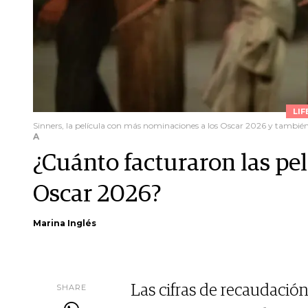
LIF
Sinners, la película con más nominaciones a los Oscar 2026 y también 
A
¿Cuánto facturaron las pe
Oscar 2026?
Marina Inglés
SHARE
Las cifras de recaudación