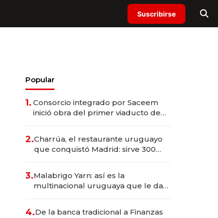
Suscribirse
Popular
1.
Consorcio integrado por Saceem
inició obra del primer viaducto de
los Accesos Este a Montevideo;
inversión total asciende a US$ 54
2.
Charrúa, el restaurante uruguayo
millones
que conquistó Madrid: sirve 300
cubiertos diarios, agota reservas
con un mes de anticipación y
3.
Malabrigo Yarn: así es la
prepara apertura
multinacional uruguaya que le da
de tejer al mundo
4.
De la banca tradicional a Finanzas