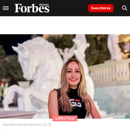
Suscribirse
LIFESTYLE
pamela pamsi balzano (2) (1)
.