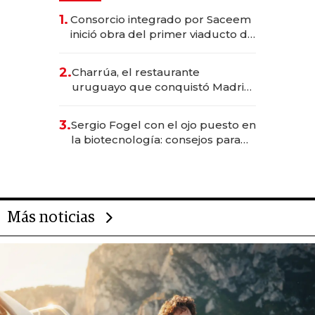
1.
Consorcio integrado por Saceem
inició obra del primer viaducto de
los Accesos Este a Montevideo;
inversión total asciende a US$ 54
2.
Charrúa, el restaurante
millones
uruguayo que conquistó Madrid:
sirve 300 cubiertos diarios, agota
reservas con un mes de
3.
Sergio Fogel con el ojo puesto en
anticipación y prepara apertura
la biotecnología: consejos para
emprendedores, oportunidades
de inversión y el rol de la IA
Más noticias