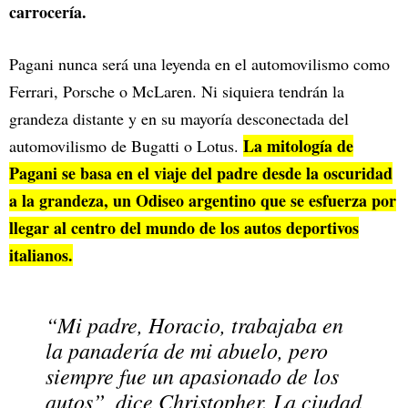
carrocería.
Pagani nunca será una leyenda en el automovilismo como
Ferrari, Porsche o McLaren. Ni siquiera tendrán la
grandeza distante y en su mayoría desconectada del
La mitología de
automovilismo de Bugatti o Lotus.
Pagani se basa en el viaje del padre desde la oscuridad
a la grandeza, un Odiseo argentino que se esfuerza por
llegar al centro del mundo de los autos deportivos
italianos.
“Mi padre, Horacio, trabajaba en
la panadería de mi abuelo, pero
siempre fue un apasionado de los
autos”, dice Christopher. La ciudad