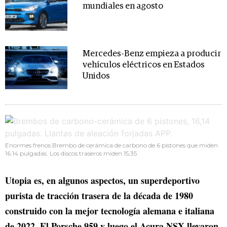
mundiales en agosto
Mercedes-Benz empieza a producir
vehículos eléctricos en Estados
Unidos
Enormes frenos Brembo de cerámica de carbono de 6 pistones que miden
16.14 pulgadas. Los discos traseros miden 15,35
Utopia es, en algunos aspectos, un superdeportivo
purista de tracción trasera de la década de 1980
construido con la mejor tecnología alemana e italiana
de 2022. El Porsche 959 y luego el Acura NSX llevaron