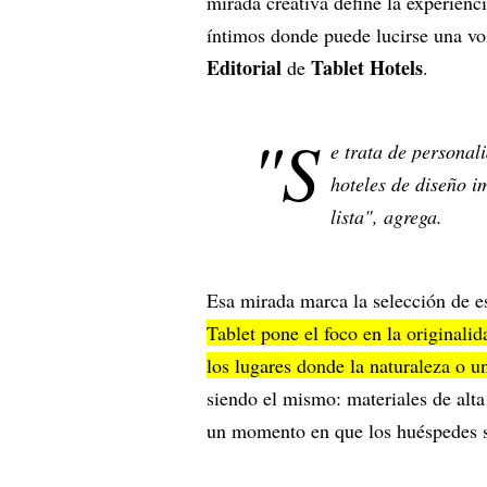
mirada creativa define la experienc
íntimos donde puede lucirse una vo
Editorial
Tablet Hotels
de
.
"S
e trata de persona
hoteles de diseño i
lista", agrega.
Esa mirada marca la selección de es
Tablet pone el foco en la originalida
los lugares donde la naturaleza o 
siendo el mismo: materiales de alta
un momento en que los huéspedes s