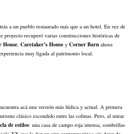
ntrás a un pueblo restaurado más que a un hotel. En vez de
te proyecto recuperó varias construcciones históricas de
r House
Caretaker’s House
Corner Barn
,
y
ahora
xperiencia muy ligada al patrimonio local.
ncuentra acá una versión más lúdica y actual. A primera
urismo clásico escondido entre las colinas. Pero, al mirar
la de estilos
: una casa de campo roja intensa, sombrillas
 siglo XX que le dan un aire contemporáneo sin dejar de