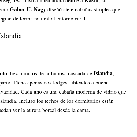
rség
Kástu
. Esa misma línea ahora define a
, su
Gábor U. Nagy
tecto
diseñó siete cabañas simples que
egran de forma natural al entorno rural.
Islandia
Islandia
olo diez minutos de la famosa cascada de
,
arte. Tiene apenas dos lodges, ubicados a buena
privacidad. Cada uno es una cabaña moderna de vidrio que
Islandia. Incluso los techos de los dormitorios están
edan ver la aurora boreal desde la cama.