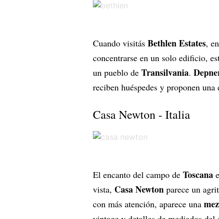
Bethlen Estates
Cuando visitás
, e
concentrarse en un solo edificio, es
Transilvania
Depne
un pueblo de
.
reciben huéspedes y proponen una e
Casa Newton - Italia
Toscana
El encanto del campo de
e
Casa Newton
vista,
parece un agrit
mezc
con más atención, aparece una
vintage y detalles de mediados del