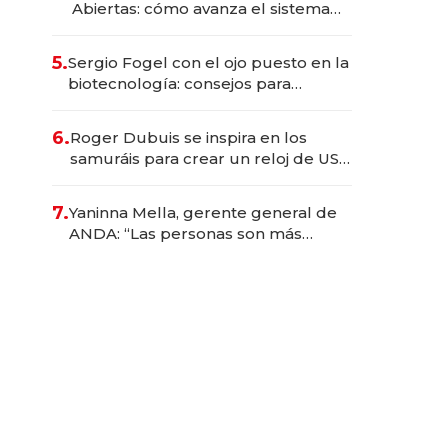
Abiertas: cómo avanza el sistema
financiero uruguayo
5.
Sergio Fogel con el ojo puesto en la
biotecnología: consejos para
emprendedores, oportunidades de
inversión y el rol de la IA
6.
Roger Dubuis se inspira en los
samuráis para crear un reloj de US$
384.000
7.
Yaninna Mella, gerente general de
ANDA: “Las personas son más
importantes que los problemas”