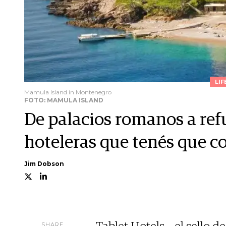
LIF
Mamula Island in Montenegro
FOTO: MAMULA ISLAND
De palacios romanos a refu
hoteleras que tenés que c
Jim Dobson
SHARE