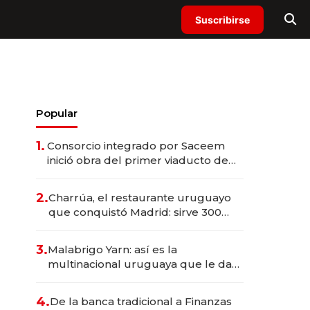
Suscribirse
Popular
1.
Consorcio integrado por Saceem
inició obra del primer viaducto de
los Accesos Este a Montevideo;
inversión total asciende a US$ 54
2.
Charrúa, el restaurante uruguayo
millones
que conquistó Madrid: sirve 300
cubiertos diarios, agota reservas
con un mes de anticipación y
3.
Malabrigo Yarn: así es la
prepara apertura
multinacional uruguaya que le da
de tejer al mundo
4.
De la banca tradicional a Finanzas