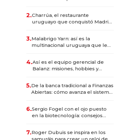
los Accesos Este a Montevideo;
inversión total asciende a US$ 54
2.
Charrúa, el restaurante
millones
uruguayo que conquistó Madrid:
sirve 300 cubiertos diarios, agota
reservas con un mes de
3.
Malabrigo Yarn: así es la
anticipación y prepara apertura
multinacional uruguaya que le
da de tejer al mundo
4.
Así es el equipo gerencial de
Balanz: misiones, hobbies y
metas para este año
5.
De la banca tradicional a Finanzas
Abiertas: cómo avanza el sistema
financiero uruguayo
6.
Sergio Fogel con el ojo puesto
en la biotecnología: consejos
para emprendedores,
oportunidades de inversión y el
7.
Roger Dubuis se inspira en los
rol de la IA
samuráis para crear un reloj de