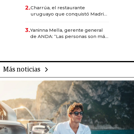
inversión total asciende a US$ 54
2.
Charrúa, el restaurante
millones
uruguayo que conquistó Madrid:
sirve 300 cubiertos diarios, agota
reservas con un mes de
3.
Yaninna Mella, gerente general
anticipación y prepara apertura
de ANDA: “Las personas son más
importantes que los problemas”
Más noticias