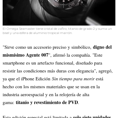
El Omega Seamaster tiene cristal de zafiro, titanio de grado 2 y suma un
bisel y una esfera de aluminio tropical marrón.
digno del
"Sirve como un accesorio preciso y simbólico,
mismísimo Agente 007
", afirmó la compañía. "Este
smartphone es un artefacto funcional, diseñado para
resistir las condiciones más duras con elegancia", agregó,
ya que el iPhone Edición
Sin tiempo para morir
está
hecho con los mismos materiales que se usan en la
industria aeroespacial y en la relojería de alta
titanio y revestimiento de PVD
gama:
.
solo siete unidades,
Esta edición especial está limitada a