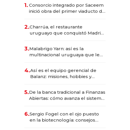
1.
Consorcio integrado por Saceem
inició obra del primer viaducto de
los Accesos Este a Montevideo;
inversión total asciende a US$ 54
2.
Charrúa, el restaurante
millones
uruguayo que conquistó Madrid:
sirve 300 cubiertos diarios, agota
reservas con un mes de
3.
Malabrigo Yarn: así es la
anticipación y prepara apertura
multinacional uruguaya que le
da de tejer al mundo
4.
Así es el equipo gerencial de
Balanz: misiones, hobbies y
metas para este año
5.
De la banca tradicional a Finanzas
Abiertas: cómo avanza el sistema
financiero uruguayo
6.
Sergio Fogel con el ojo puesto
en la biotecnología: consejos
para emprendedores,