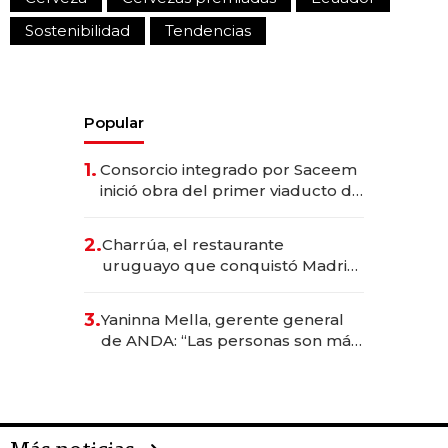
Sostenibilidad
Tendencias
Popular
1.
Consorcio integrado por Saceem
inició obra del primer viaducto de
los Accesos Este a Montevideo;
inversión total asciende a US$ 54
2.
Charrúa, el restaurante
millones
uruguayo que conquistó Madrid:
sirve 300 cubiertos diarios, agota
reservas con un mes de
3.
Yaninna Mella, gerente general
anticipación y prepara apertura
de ANDA: “Las personas son más
importantes que los problemas”