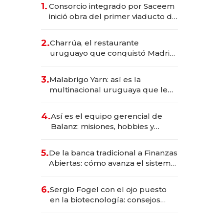
1.
Consorcio integrado por Saceem
inició obra del primer viaducto de
los Accesos Este a Montevideo;
inversión total asciende a US$ 54
2.
Charrúa, el restaurante
millones
uruguayo que conquistó Madrid:
sirve 300 cubiertos diarios, agota
reservas con un mes de
3.
Malabrigo Yarn: así es la
anticipación y prepara apertura
multinacional uruguaya que le
da de tejer al mundo
4.
Así es el equipo gerencial de
Balanz: misiones, hobbies y
metas para este año
5.
De la banca tradicional a Finanzas
Abiertas: cómo avanza el sistema
financiero uruguayo
6.
Sergio Fogel con el ojo puesto
en la biotecnología: consejos
para emprendedores,