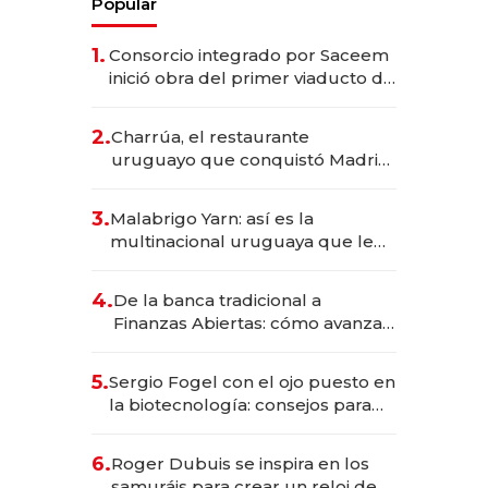
Popular
1.
Consorcio integrado por Saceem
inició obra del primer viaducto de
los Accesos Este a Montevideo;
inversión total asciende a US$ 54
2.
Charrúa, el restaurante
millones
uruguayo que conquistó Madrid:
sirve 300 cubiertos diarios, agota
reservas con un mes de
3.
Malabrigo Yarn: así es la
anticipación y prepara apertura
multinacional uruguaya que le
da de tejer al mundo
4.
De la banca tradicional a
Finanzas Abiertas: cómo avanza
el sistema financiero uruguayo
5.
Sergio Fogel con el ojo puesto en
la biotecnología: consejos para
emprendedores, oportunidades
de inversión y el rol de la IA
6.
Roger Dubuis se inspira en los
samuráis para crear un reloj de