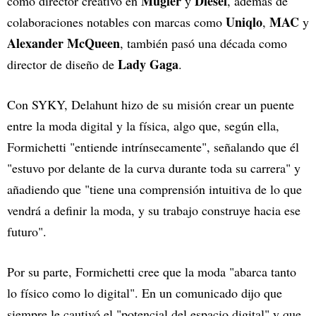
Mugler
Diesel
como director creativo en
y
, además de
Uniqlo
MAC
colaboraciones notables con marcas como
,
y
Alexander McQueen
, también pasó una década como
Lady Gaga
director de diseño de
.
Con SYKY, Delahunt hizo de su misión crear un puente
entre la moda digital y la física, algo que, según ella,
Formichetti "entiende intrínsecamente", señalando que él
"estuvo por delante de la curva durante toda su carrera" y
añadiendo que "tiene una comprensión intuitiva de lo que
vendrá a definir la moda, y su trabajo construye hacia ese
futuro".
Por su parte, Formichetti cree que la moda "abarca tanto
lo físico como lo digital". En un comunicado dijo que
siempre le cautivó el "potencial del espacio digital" y que