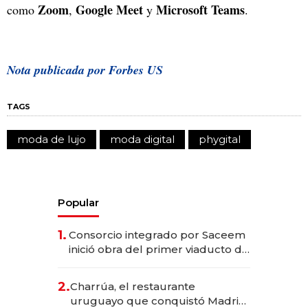
Zoom
Google
Meet
Microsoft Teams
como
,
y
.
Nota publicada por Forbes US
TAGS
moda de lujo
moda digital
phygital
Popular
1.
Consorcio integrado por Saceem
inició obra del primer viaducto de
los Accesos Este a Montevideo;
inversión total asciende a US$ 54
2.
Charrúa, el restaurante
millones
uruguayo que conquistó Madrid: