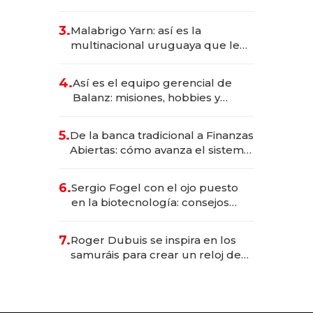
sirve 300 cubiertos diarios, agota
reservas con un mes de
3.
Malabrigo Yarn: así es la
anticipación y prepara apertura
multinacional uruguaya que le
da de tejer al mundo
4.
Así es el equipo gerencial de
Balanz: misiones, hobbies y
metas para este año
5.
De la banca tradicional a Finanzas
Abiertas: cómo avanza el sistema
financiero uruguayo
6.
Sergio Fogel con el ojo puesto
en la biotecnología: consejos
para emprendedores,
oportunidades de inversión y el
7.
Roger Dubuis se inspira en los
rol de la IA
samuráis para crear un reloj de
US$ 384.000