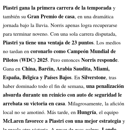
Piastri gana la primera carrera de la temporada
y
Gran Premio de casa
también su
, en una dramática
jornada bajo la lluvia. Norris apenas logra recuperarse
para terminar noveno. Con una sola carrera disputada,
Piastri ya tiene una ventaja de 23 puntos
. Los medios
coronarlo como Campeón Mundial de
no tardan en
Pilotos (WDC) 2025
Norris responde
. Pero entonces
.
China, Baréin, Arabia Saudita, Miami,
Gana en
España, Bélgica y Países Bajos
Silverstone
. En
, tras
una penalización
haber dominado todo el fin de semana,
absurda durante un reinicio con auto de seguridad le
arrebata su victoria en casa
. Milagrosamente, la afición
Hungría
local no se amotinó. Más tarde, en
, el equipo
McLaren favorece a Piastri con una mejor estrategia
y
Lando
le regala otra victoria. A pesar de esos golpes,