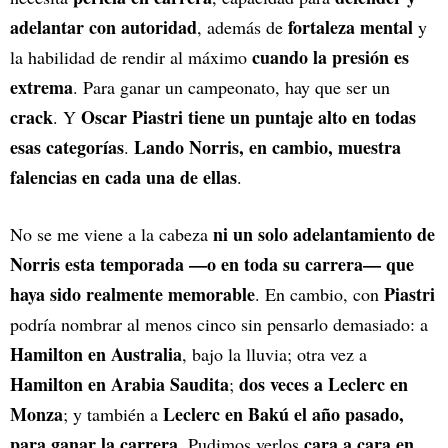
adelantar con autoridad
fortaleza mental
, además de
y
cuando la presión es
la habilidad de rendir al máximo
extrema
. Para ganar un campeonato, hay que ser un
crack
Oscar Piastri tiene un puntaje alto en todas
. Y
esas categorías
Lando Norris, en cambio, muestra
.
falencias en cada una de ellas
.
ni un solo adelantamiento de
No se me viene a la cabeza
Norris esta temporada —o en toda su carrera— que
haya sido realmente memorable
Piastri
. En cambio, con
podría nombrar al menos cinco sin pensarlo demasiado: a
Hamilton en Australia
, bajo la lluvia; otra vez a
Hamilton en Arabia Saudita
dos veces a Leclerc en
;
Monza
Leclerc en Bakú el año pasado,
; y también a
para ganar la carrera
cara a cara en
. Pudimos verlos