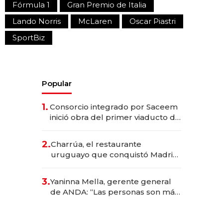
Fórmula 1
Gran Premio de Italia
Lando Norris
McLaren
Oscar Piastri
SportBiz
Popular
1.
Consorcio integrado por Saceem
inició obra del primer viaducto de
los Accesos Este a Montevideo;
inversión total asciende a US$ 54
2.
Charrúa, el restaurante
millones
uruguayo que conquistó Madrid:
sirve 300 cubiertos diarios, agota
reservas con un mes de
3.
Yaninna Mella, gerente general
anticipación y prepara apertura
de ANDA: “Las personas son más
importantes que los problemas”