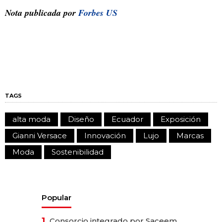
Nota publicada por
Forbes US
TAGS
alta moda
Diseño
Ecuador
Exposición
Gianni Versace
Innovación
Lujo
Marcas
Moda
Sostenibilidad
Popular
1.
Consorcio integrado por Saceem