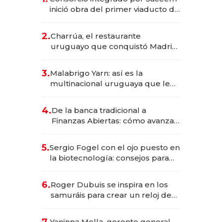
inició obra del primer viaducto de
los Accesos Este a Montevideo;
inversión total asciende a US$ 54
2.
Charrúa, el restaurante
millones
uruguayo que conquistó Madrid:
sirve 300 cubiertos diarios, agota
reservas con un mes de
3.
Malabrigo Yarn: así es la
anticipación y prepara apertura
multinacional uruguaya que le
da de tejer al mundo
4.
De la banca tradicional a
Finanzas Abiertas: cómo avanza
el sistema financiero uruguayo
5.
Sergio Fogel con el ojo puesto en
la biotecnología: consejos para
emprendedores, oportunidades
de inversión y el rol de la IA
6.
Roger Dubuis se inspira en los
samuráis para crear un reloj de
US$ 384.000
Yaninna Mella, gerente general