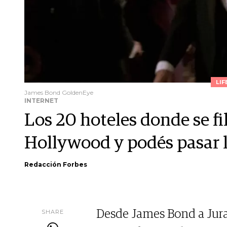
LIF
James Bond GoldenEye
INTERNET
Los 20 hoteles donde se f
Hollywood y podés pasar 
Redacción Forbes
SHARE
Desde James Bond a Jura