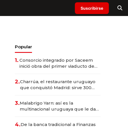
Suscribirse
Popular
1.
Consorcio integrado por Saceem
inició obra del primer viaducto de
los Accesos Este a Montevideo;
inversión total asciende a US$ 54
2.
Charrúa, el restaurante uruguayo
millones
que conquistó Madrid: sirve 300
cubiertos diarios, agota reservas
con un mes de anticipación y
3.
Malabrigo Yarn: así es la
prepara apertura
multinacional uruguaya que le da
de tejer al mundo
4.
De la banca tradicional a Finanzas