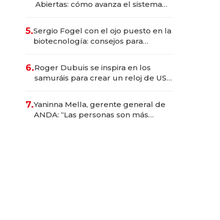
Abiertas: cómo avanza el sistema
financiero uruguayo
5.
Sergio Fogel con el ojo puesto en la
biotecnología: consejos para
emprendedores, oportunidades de
inversión y el rol de la IA
6.
Roger Dubuis se inspira en los
samuráis para crear un reloj de US$
384.000
7.
Yaninna Mella, gerente general de
ANDA: “Las personas son más
importantes que los problemas”