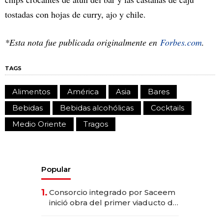
tostadas con hojas de curry, ajo y chile.
*Esta nota fue publicada originalmente en
Forbes.com
.
TAGS
Alimentos
América
Asia
Bares
Bebidas
Bebidas alcohólicas
Cocktails
Medio Oriente
Tragos
Popular
1.
Consorcio integrado por Saceem
inició obra del primer viaducto de
los Accesos Este a Montevideo;