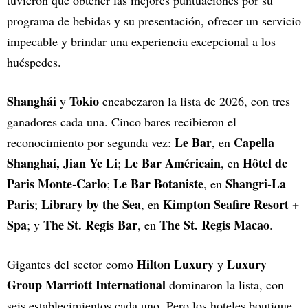
tuvieron que obtener las mejores puntuaciones por su
programa de bebidas y su presentación, ofrecer un servicio
impecable y brindar una experiencia excepcional a los
huéspedes.
Shanghái
Tokio
y
encabezaron la lista de 2026, con tres
ganadores cada una. Cinco bares recibieron el
Le Bar
Capella
reconocimiento por segunda vez:
, en
Shanghai, Jian Ye Li
Le Bar Américain
Hôtel de
;
, en
Paris Monte-Carlo
Le Bar Botaniste
Shangri-La
;
, en
Paris
Library by the Sea
Kimpton Seafire Resort +
;
, en
Spa
The St. Regis Bar
The St. Regis Macao
; y
, en
.
Hilton Luxury
Luxury
Gigantes del sector como
y
Group Marriott International
dominaron la lista, con
seis establecimientos cada uno. Pero los hoteles boutique