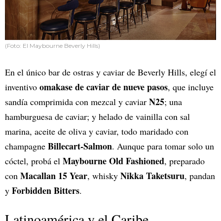
(Foto: El Maybourne Beverly Hills)
En el único bar de ostras y caviar de Beverly Hills, elegí el
omakase de caviar de nueve pasos
inventivo
, que incluye
N25
sandía comprimida con mezcal y caviar
; una
hamburguesa de caviar; y helado de vainilla con sal
marina, aceite de oliva y caviar, todo maridado con
Billecart-Salmon
champagne
. Aunque para tomar solo un
Maybourne Old Fashioned
cóctel, probá el
, preparado
Macallan 15 Year
Nikka Taketsuru
con
, whisky
, pandan
Forbidden Bitters
y
.
Latinoamérica y el Caribe