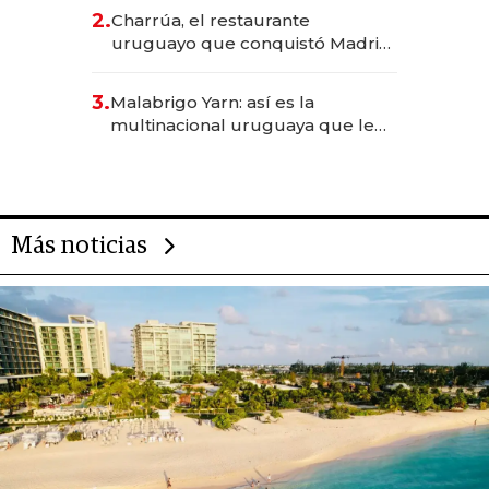
inversión total asciende a US$ 54
2.
Charrúa, el restaurante
millones
uruguayo que conquistó Madrid:
sirve 300 cubiertos diarios, agota
reservas con un mes de
3.
Malabrigo Yarn: así es la
anticipación y prepara apertura
multinacional uruguaya que le
da de tejer al mundo
Más noticias