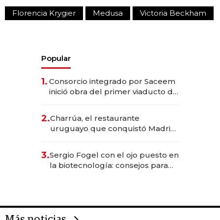
Florencia Krygier
Medusa
Victoria Beckham
Popular
1.
Consorcio integrado por Saceem
inició obra del primer viaducto de
los Accesos Este a Montevideo;
inversión total asciende a US$ 54
2.
Charrúa, el restaurante
millones
uruguayo que conquistó Madrid:
sirve 300 cubiertos diarios, agota
reservas con un mes de
3.
Sergio Fogel con el ojo puesto en
anticipación y prepara apertura
la biotecnología: consejos para
emprendedores, oportunidades
de inversión y el rol de la IA