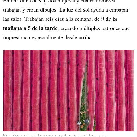
En una duna de sal, dos mujeres y cuatro hombres
trabajan y crean dibujos. La luz del sol ayuda a empapar
9 de la
las sales. Trabajan seis días a la semana, de
mañana a 5 de la tarde
, creando múltiples patrones que
impresionan especialmente desde arriba.
Mención especial, "The strawberry show is about to begin".