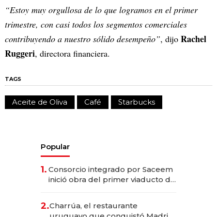
“Estoy muy orgullosa de lo que logramos en el primer
trimestre, con casi todos los segmentos comerciales
Rachel
contribuyendo a nuestro sólido desempeño”
, dijo
Ruggeri
, directora financiera.
TAGS
Aceite de Oliva
Café
Starbucks
Popular
1.
Consorcio integrado por Saceem
inició obra del primer viaducto de
los Accesos Este a Montevideo;
inversión total asciende a US$ 54
2.
Charrúa, el restaurante
millones
uruguayo que conquistó Madrid: