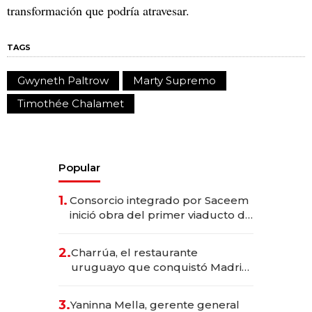
transformación que podría atravesar.
TAGS
Gwyneth Paltrow
Marty Supremo
Timothée Chalamet
Popular
1.
Consorcio integrado por Saceem
inició obra del primer viaducto de
los Accesos Este a Montevideo;
inversión total asciende a US$ 54
2.
Charrúa, el restaurante
millones
uruguayo que conquistó Madrid:
sirve 300 cubiertos diarios, agota
reservas con un mes de
3.
Yaninna Mella, gerente general
anticipación y prepara apertura