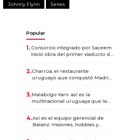
Johnny Flynn
Series
Popular
1.
Consorcio integrado por Saceem
inició obra del primer viaducto de
los Accesos Este a Montevideo;
inversión total asciende a US$ 54
2.
Charrúa, el restaurante
millones
uruguayo que conquistó Madrid:
sirve 300 cubiertos diarios, agota
reservas con un mes de
3.
Malabrigo Yarn: así es la
anticipación y prepara apertura
multinacional uruguaya que le
da de tejer al mundo
4.
Así es el equipo gerencial de
Balanz: misiones, hobbies y
metas para este año