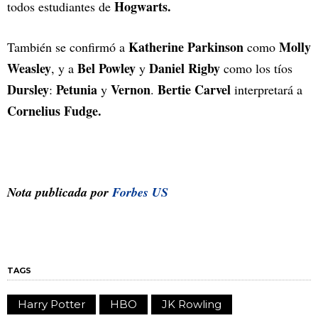
Hogwarts.
todos estudiantes de
Katherine Parkinson
Molly
También se confirmó a
como
Weasley
Bel Powley
Daniel Rigby
, y a
y
como los tíos
Dursley
Petunia
Vernon
Bertie Carvel
:
y
.
interpretará a
Cornelius Fudge.
Nota publicada por
Forbes US
TAGS
Harry Potter
HBO
JK Rowling