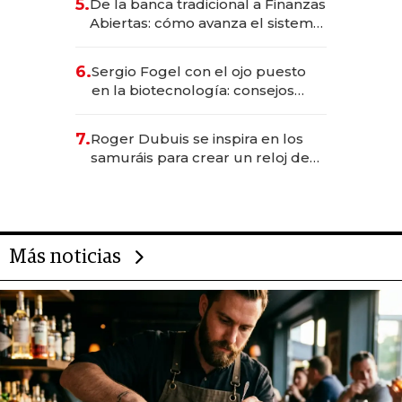
5.
De la banca tradicional a Finanzas
Abiertas: cómo avanza el sistema
financiero uruguayo
6.
Sergio Fogel con el ojo puesto
en la biotecnología: consejos
para emprendedores,
oportunidades de inversión y el
7.
Roger Dubuis se inspira en los
rol de la IA
samuráis para crear un reloj de
US$ 384.000
Más noticias