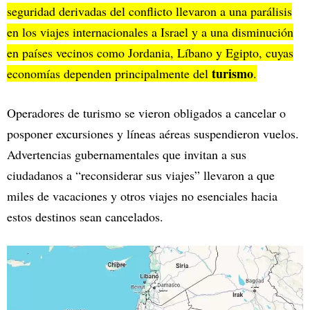
seguridad derivadas del conflicto llevaron a una parálisis
en los viajes internacionales a Israel y a una disminución
en países vecinos como Jordania, Líbano y Egipto, cuyas
turismo
economías dependen principalmente del
.
Operadores de turismo se vieron obligados a cancelar o
posponer excursiones y líneas aéreas suspendieron vuelos.
Advertencias gubernamentales que invitan a sus
ciudadanos a “reconsiderar sus viajes” llevaron a que
miles de vacaciones y otros viajes no esenciales hacia
estos destinos sean cancelados.