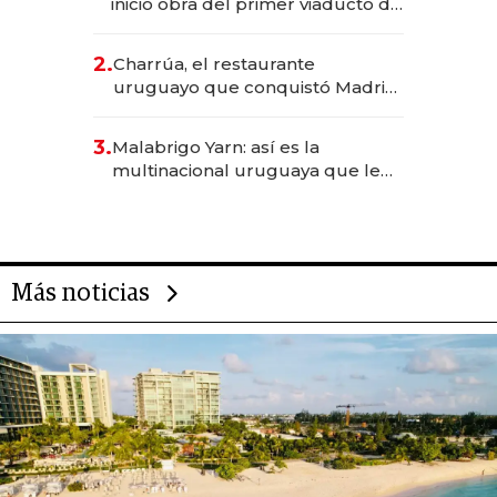
inició obra del primer viaducto de
los Accesos Este a Montevideo;
inversión total asciende a US$ 54
2.
Charrúa, el restaurante
millones
uruguayo que conquistó Madrid:
sirve 300 cubiertos diarios, agota
reservas con un mes de
3.
Malabrigo Yarn: así es la
anticipación y prepara apertura
multinacional uruguaya que le
da de tejer al mundo
Más noticias