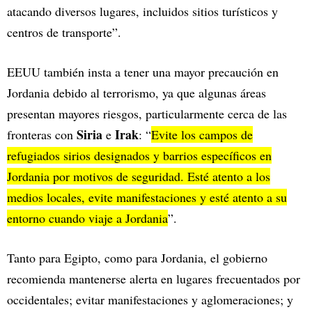
atacando diversos lugares, incluidos sitios turísticos y
centros de transporte”.
EEUU también insta a tener una mayor precaución en
Jordania debido al terrorismo, ya que algunas áreas
presentan mayores riesgos, particularmente cerca de las
Siria
Irak
fronteras con
e
: “
Evite los campos de
refugiados sirios designados y barrios específicos en
Jordania por motivos de seguridad. Esté atento a los
medios locales, evite manifestaciones y esté atento a su
entorno cuando viaje a Jordania
”.
Tanto para Egipto, como para Jordania, el gobierno
recomienda mantenerse alerta en lugares frecuentados por
occidentales; evitar manifestaciones y aglomeraciones; y