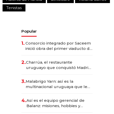
Tenistas
Popular
1.
Consorcio integrado por Saceem
inició obra del primer viaducto de
los Accesos Este a Montevideo;
inversión total asciende a US$ 54
2.
Charrúa, el restaurante
millones
uruguayo que conquistó Madrid:
sirve 300 cubiertos diarios, agota
reservas con un mes de
3.
Malabrigo Yarn: así es la
anticipación y prepara apertura
multinacional uruguaya que le
da de tejer al mundo
4.
Así es el equipo gerencial de
Balanz: misiones, hobbies y
metas para este año