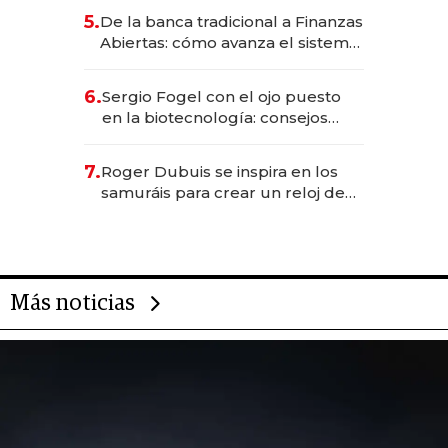
5.
De la banca tradicional a Finanzas
Abiertas: cómo avanza el sistema
financiero uruguayo
6.
Sergio Fogel con el ojo puesto
en la biotecnología: consejos
para emprendedores,
oportunidades de inversión y el
7.
Roger Dubuis se inspira en los
rol de la IA
samuráis para crear un reloj de
US$ 384.000
Más noticias