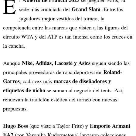
E
Abierto de Francia 2025
l
se juega en París, la
Grand Slam
sede más codiciada del
. Entre los
jugadores mejor vestidos del torneo, la
competencia entre las marcas que visten a las figuras del
circuito WTA y del ATP es tan intensa como los cruces en
la cancha.
Nike, Adidas, Lacoste y Asics
Aunque
siguen siendo las
Roland-
principales proveedoras de ropa deportiva en
Garros
marcas de diseñadores y
, cada vez más
etiquetas de nicho
se suman al negocio del tenis. Así,
renuevan la tradición estética del torneo con nuevas
propuestas.
Hugo Boss
Emporio Armani
(que viste a Taylor Fritz) y
EA7
(con Veronika Kudermetova) lanzaron colecciones