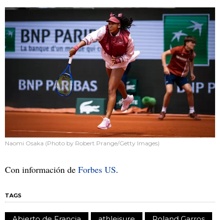
Naomi Osaka (Photo by Robert Prange/Getty Images)
Con información de
Forbes US
.
TAGS
Abierto de Francia
athleisure
Roland Garros