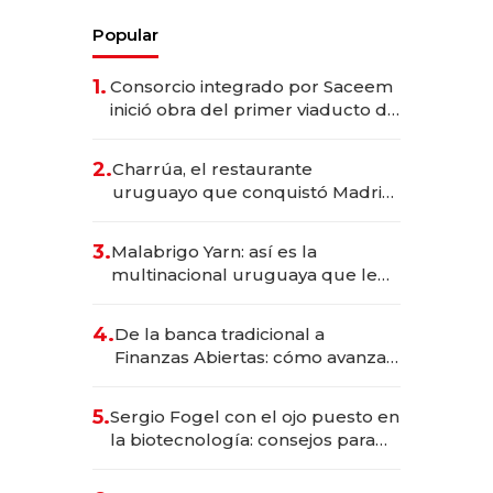
Popular
1.
Consorcio integrado por Saceem
inició obra del primer viaducto de
los Accesos Este a Montevideo;
inversión total asciende a US$ 54
2.
Charrúa, el restaurante
millones
uruguayo que conquistó Madrid:
sirve 300 cubiertos diarios, agota
reservas con un mes de
3.
Malabrigo Yarn: así es la
anticipación y prepara apertura
multinacional uruguaya que le
da de tejer al mundo
4.
De la banca tradicional a
Finanzas Abiertas: cómo avanza
el sistema financiero uruguayo
5.
Sergio Fogel con el ojo puesto en
la biotecnología: consejos para
emprendedores, oportunidades
de inversión y el rol de la IA