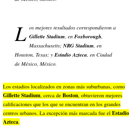
L
os mejores resultados correspondieron a
Gillette Stadium
, en
Foxborough
,
Massachusetts;
NRG Stadium
, en
Houston, Texas; y
Estadio Azteca
, en Ciudad
de México, México.
Los estadios localizados en zonas más suburbanas, como
Gillette Stadium
Boston
, cerca de
, obtuvieron mejores
calificaciones que los que se encuentran en los grandes
Estadio
centros urbanos. La excepción más marcada fue el
Azteca
.