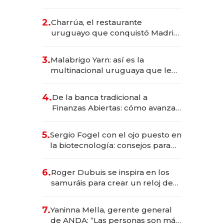
los Accesos Este a Montevideo;
inversión total asciende a US$ 54
2.
Charrúa, el restaurante
millones
uruguayo que conquistó Madrid:
sirve 300 cubiertos diarios, agota
reservas con un mes de
3.
Malabrigo Yarn: así es la
anticipación y prepara apertura
multinacional uruguaya que le
da de tejer al mundo
4.
De la banca tradicional a
Finanzas Abiertas: cómo avanza
el sistema financiero uruguayo
5.
Sergio Fogel con el ojo puesto en
la biotecnología: consejos para
emprendedores, oportunidades
de inversión y el rol de la IA
6.
Roger Dubuis se inspira en los
samuráis para crear un reloj de
US$ 384.000
7.
Yaninna Mella, gerente general
de ANDA: “Las personas son más