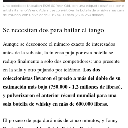
Una botella de Macallan 1926 60 Year Old, con una etiqueta diseñada por el
artista italiano Valerio Adami, se convirtió en la botella de whisky más cara
del mundo, con un valor de 2.187.500 libras (2.714.250 dólares).
Se necesitan dos para bailar el tango
Aunque se desconoce el número exacto de interesados
antes de la subasta, la intensa puja por esta botella se
redujo finalmente a sólo dos competidores: uno presente
Los dos
en la sala y otro pujando por teléfono.
coleccionistas llevaron el precio a más del doble de su
estimación más baja (750.000 - 1,2 millones de libras),
y pulverizaron el anterior récord mundial para una
sola botella de whisky en más de 600.000 libras.
El proceso de puja duró más de cinco minutos, y Jonny