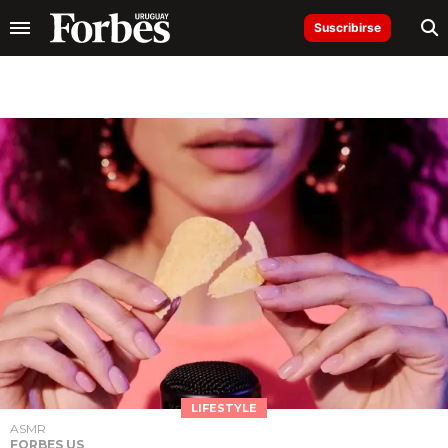
Suscribirse
LIFESTYLE
ASMR
FORBES US