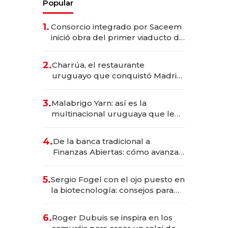
Popular
1.
Consorcio integrado por Saceem
inició obra del primer viaducto de
los Accesos Este a Montevideo;
inversión total asciende a US$ 54
2.
Charrúa, el restaurante
millones
uruguayo que conquistó Madrid:
sirve 300 cubiertos diarios, agota
reservas con un mes de
3.
Malabrigo Yarn: así es la
anticipación y prepara apertura
multinacional uruguaya que le
da de tejer al mundo
4.
De la banca tradicional a
Finanzas Abiertas: cómo avanza
el sistema financiero uruguayo
5.
Sergio Fogel con el ojo puesto en
la biotecnología: consejos para
emprendedores, oportunidades
de inversión y el rol de la IA
6.
Roger Dubuis se inspira en los