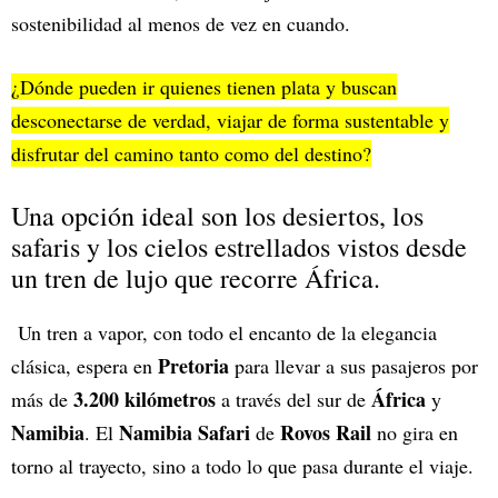
sostenibilidad al menos de vez en cuando.
¿Dónde pueden ir quienes tienen plata y buscan
desconectarse de verdad, viajar de forma sustentable y
disfrutar del camino tanto como del destino?
Una opción ideal son los desiertos, los
safaris y los cielos estrellados vistos desde
un tren de lujo que recorre África.
Un tren a vapor, con todo el encanto de la elegancia
Pretoria
clásica, espera en
para llevar a sus pasajeros por
3.200 kilómetros
África
más de
a través del sur de
y
Namibia
Namibia Safari
Rovos Rail
. El
de
no gira en
torno al trayecto, sino a todo lo que pasa durante el viaje.