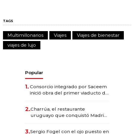
TAGS
Multimillonarios
Viajes
Viajes de bienestar
viajes de lujo
Popular
1.
Consorcio integrado por Saceem
inició obra del primer viaducto de
los Accesos Este a Montevideo;
inversión total asciende a US$ 54
2.
Charrúa, el restaurante
millones
uruguayo que conquistó Madrid:
sirve 300 cubiertos diarios, agota
reservas con un mes de
3.
Sergio Fogel con el ojo puesto en