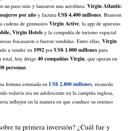
Virgin Atlantic
on un paso más y lanzaron una aerolínea:
.
asajeros por año
US$ 4.400 millones
y factura
. Branson
Virgin Active
la cadena de gimnasios
, la app de apuestas
bile, Virgin Hotels
y la compañía de turismo espacial
Virgin
esas fracasaron o fueron vendidas. Entre ellas,
1992
US$ 1.000 millones
gado a vender en
por
para
40 compañías Virgin
 total, hoy dirige
, que operan en
00 personas
.
US$ 2.800 millones
na fortuna estimada en
, recuerda
ndo todavía era un adolescente en la campiña inglesa,
davía influyen en la manera en que conduce su extenso
sobre tu primera inversión? ¿Cuál fue y