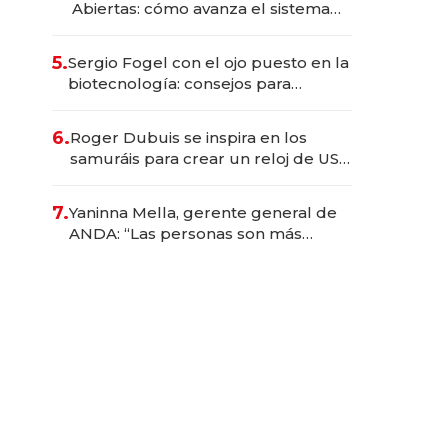
Abiertas: cómo avanza el sistema
financiero uruguayo
5.
Sergio Fogel con el ojo puesto en la
biotecnología: consejos para
emprendedores, oportunidades de
inversión y el rol de la IA
6.
Roger Dubuis se inspira en los
samuráis para crear un reloj de US$
384.000
7.
Yaninna Mella, gerente general de
ANDA: “Las personas son más
importantes que los problemas”