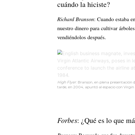
cuándo la hiciste?
Richard Branson
: Cuando estaba en
nuestro dinero para cultivar árbol
vendiéndolos después.
High Flyer
: Branson, en plena presentación de
tarde, en 2004, apuntó al espacio con Virgin 
Forbes
: ¿Qué es lo que má