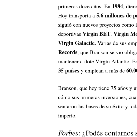
1984
primeros doce años. En
, dier
5,6 millones de p
Hoy transporta a
siguió con nuevos proyectos como 
Virgin BET
Virgin Mo
deportivas
,
Virgin Galactic.
Varias de sus empr
Records
, que Branson se vio obli
mantener a flote Virgin Atlantic. En
35 países
60.0
y emplean a más de
Branson, que hoy tiene 75 años y u
cómo sus primeras inversiones, cua
sentaron las bases de su éxito y to
imperio.
Forbes
: ¿Podés contarnos 