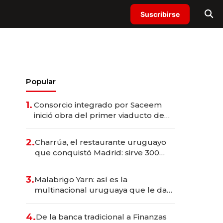
Suscribirse
Popular
1.
Consorcio integrado por Saceem
inició obra del primer viaducto de
los Accesos Este a Montevideo;
inversión total asciende a US$ 54
2.
Charrúa, el restaurante uruguayo
millones
que conquistó Madrid: sirve 300
cubiertos diarios, agota reservas
con un mes de anticipación y
3.
Malabrigo Yarn: así es la
prepara apertura
multinacional uruguaya que le da
de tejer al mundo
4.
De la banca tradicional a Finanzas