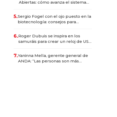
Abiertas: cómo avanza el sistema
financiero uruguayo
5.
Sergio Fogel con el ojo puesto en la
biotecnología: consejos para
emprendedores, oportunidades de
inversión y el rol de la IA
6.
Roger Dubuis se inspira en los
samuráis para crear un reloj de US$
384.000
7.
Yaninna Mella, gerente general de
ANDA: “Las personas son más
importantes que los problemas”