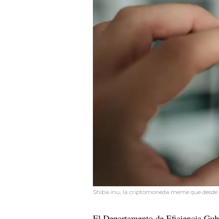
Shiba inu, la criptomoneda meme que desde 
El Departamento de Eficiencia Gub