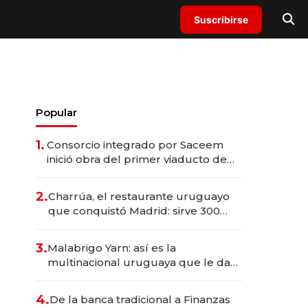
Suscribirse
Popular
1.
Consorcio integrado por Saceem
inició obra del primer viaducto de
los Accesos Este a Montevideo;
inversión total asciende a US$ 54
2.
Charrúa, el restaurante uruguayo
millones
que conquistó Madrid: sirve 300
cubiertos diarios, agota reservas
con un mes de anticipación y
3.
Malabrigo Yarn: así es la
prepara apertura
multinacional uruguaya que le da
de tejer al mundo
4.
De la banca tradicional a Finanzas