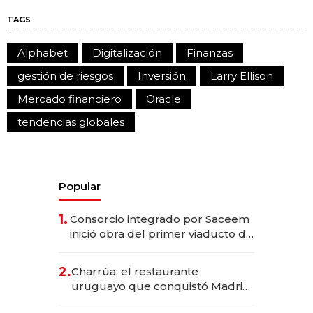
TAGS
Alphabet
Digitalización
Finanzas
gestión de riesgos
Inversión
Larry Ellison
Mercado financiero
Oracle
tendencias globales
Popular
1.
Consorcio integrado por Saceem
inició obra del primer viaducto de
los Accesos Este a Montevideo;
inversión total asciende a US$ 54
2.
Charrúa, el restaurante
millones
uruguayo que conquistó Madrid:
sirve 300 cubiertos diarios, agota