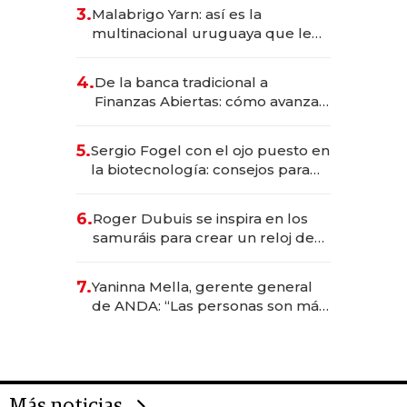
reservas con un mes de
3.
Malabrigo Yarn: así es la
anticipación y prepara apertura
multinacional uruguaya que le
da de tejer al mundo
4.
De la banca tradicional a
Finanzas Abiertas: cómo avanza
el sistema financiero uruguayo
5.
Sergio Fogel con el ojo puesto en
la biotecnología: consejos para
emprendedores, oportunidades
de inversión y el rol de la IA
6.
Roger Dubuis se inspira en los
samuráis para crear un reloj de
US$ 384.000
7.
Yaninna Mella, gerente general
de ANDA: “Las personas son más
importantes que los problemas”
Más noticias