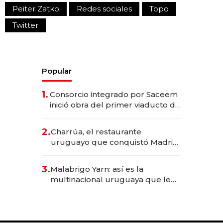
Peiter Zatko
Redes sociales
Topo
Twitter
Popular
1.
Consorcio integrado por Saceem
inició obra del primer viaducto de
los Accesos Este a Montevideo;
inversión total asciende a US$ 54
2.
Charrúa, el restaurante
millones
uruguayo que conquistó Madrid:
sirve 300 cubiertos diarios, agota
reservas con un mes de
3.
Malabrigo Yarn: así es la
anticipación y prepara apertura
multinacional uruguaya que le
da de tejer al mundo