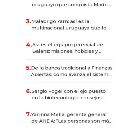
millones
uruguayo que conquistó Madrid:
sirve 300 cubiertos diarios, agota
reservas con un mes de
3.
Malabrigo Yarn: así es la
anticipación y prepara apertura
multinacional uruguaya que le
da de tejer al mundo
4.
Así es el equipo gerencial de
Balanz: misiones, hobbies y
metas para este año
5.
De la banca tradicional a Finanzas
Abiertas: cómo avanza el sistema
financiero uruguayo
6.
Sergio Fogel con el ojo puesto
en la biotecnología: consejos
para emprendedores,
oportunidades de inversión y el
7.
Yaninna Mella, gerente general
rol de la IA
de ANDA: “Las personas son más
importantes que los problemas”