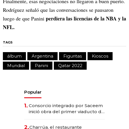
Finalmente, esas negociaciones no llegaron a buen puerto.
Rodríguez señaló que las conversaciones se pausaron
perdiera las licencias de la NBA y la
luego de que Panini
NFL.
TAGS
álbum
Argentina
Figuritas
Kioscos
Mundial
Panini
Qatar 2022
Popular
1.
Consorcio integrado por Saceem
inició obra del primer viaducto de
los Accesos Este a Montevideo;
inversión total asciende a US$ 54
2.
Charrúa, el restaurante