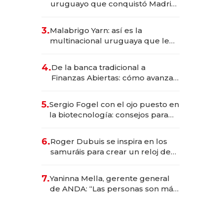
uruguayo que conquistó Madrid:
sirve 300 cubiertos diarios, agota
reservas con un mes de
3.
Malabrigo Yarn: así es la
anticipación y prepara apertura
multinacional uruguaya que le
da de tejer al mundo
4.
De la banca tradicional a
Finanzas Abiertas: cómo avanza
el sistema financiero uruguayo
5.
Sergio Fogel con el ojo puesto en
la biotecnología: consejos para
emprendedores, oportunidades
de inversión y el rol de la IA
6.
Roger Dubuis se inspira en los
samuráis para crear un reloj de
US$ 384.000
7.
Yaninna Mella, gerente general
de ANDA: “Las personas son más
importantes que los problemas”