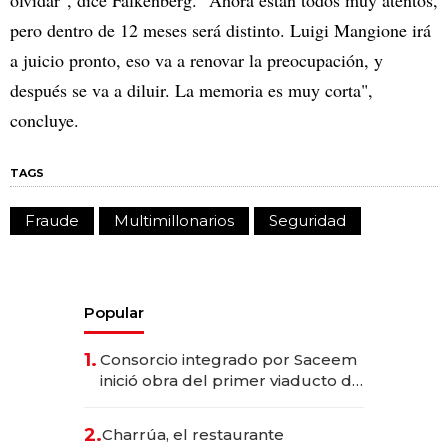
pero dentro de 12 meses será distinto. Luigi Mangione irá
a juicio pronto, eso va a renovar la preocupación, y
después se va a diluir. La memoria es muy corta",
concluye.
TAGS
Fraude
Multimillonarios
Seguridad
Popular
1.
Consorcio integrado por Saceem
inició obra del primer viaducto de
los Accesos Este a Montevideo;
inversión total asciende a US$ 54
2.
Charrúa, el restaurante
millones