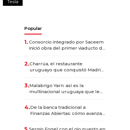
Tesla
Popular
1.
Consorcio integrado por Saceem
inició obra del primer viaducto de
los Accesos Este a Montevideo;
inversión total asciende a US$ 54
2.
Charrúa, el restaurante
millones
uruguayo que conquistó Madrid:
sirve 300 cubiertos diarios, agota
reservas con un mes de
3.
Malabrigo Yarn: así es la
anticipación y prepara apertura
multinacional uruguaya que le
da de tejer al mundo
4.
De la banca tradicional a
Finanzas Abiertas: cómo avanza
el sistema financiero uruguayo
5.
Sergio Fogel con el ojo puesto en