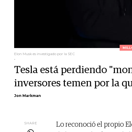
MILL
Elon Musk es investigado por la SEC
.
Tesla está perdiendo "mon
inversores temen por la q
Jon Markman
SHARE
Lo reconoció el propio 