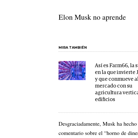
Elon Musk no aprende
MIRA TAMBIÉN
Así es Farm66, la 
en la que invierte
y que conmueve a
mercado con su
agricultura vertic
edificios
Desgraciadamente, Musk ha hecho un
comentario sobre el “horno de dine