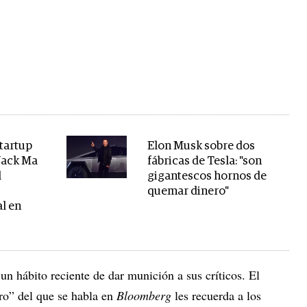
startup
Elon Musk sobre dos
 Jack Ma
fábricas de Tesla: "son
l
gigantescos hornos de
quemar dinero"
al en
 hábito reciente de dar munición a sus críticos. El
ro” del que se habla en
Bloomberg
les
recuerda a los