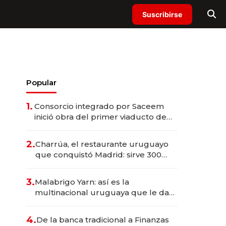
Suscribirse
Popular
1.
Consorcio integrado por Saceem
inició obra del primer viaducto de
los Accesos Este a Montevideo;
inversión total asciende a US$ 54
2.
Charrúa, el restaurante uruguayo
millones
que conquistó Madrid: sirve 300
cubiertos diarios, agota reservas
con un mes de anticipación y
3.
Malabrigo Yarn: así es la
prepara apertura
multinacional uruguaya que le da
de tejer al mundo
4.
De la banca tradicional a Finanzas