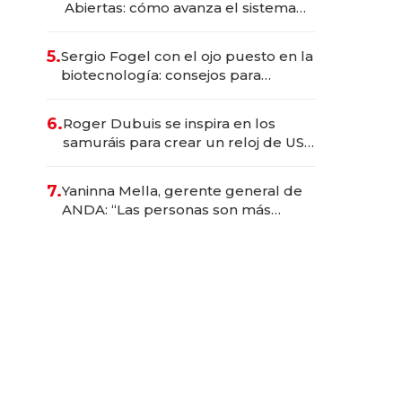
Abiertas: cómo avanza el sistema
financiero uruguayo
5.
Sergio Fogel con el ojo puesto en la
biotecnología: consejos para
emprendedores, oportunidades de
inversión y el rol de la IA
6.
Roger Dubuis se inspira en los
samuráis para crear un reloj de US$
384.000
7.
Yaninna Mella, gerente general de
ANDA: “Las personas son más
importantes que los problemas”