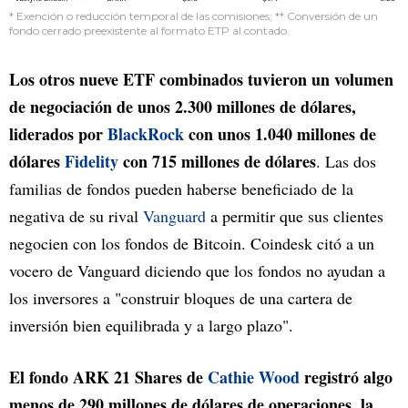
* Exención o reducción temporal de las comisiones; ** Conversión de un
fondo cerrado preexistente al formato ETP al contado.
Los otros nueve ETF combinados tuvieron un volumen
de negociación de unos 2.300 millones de dólares,
liderados por
BlackRock
con unos 1.040 millones de
dólares
Fidelity
con 715 millones de dólares
. Las dos
familias de fondos pueden haberse beneficiado de la
negativa de su rival
Vanguard
a permitir que sus clientes
negocien con los fondos de Bitcoin. Coindesk citó a un
vocero de Vanguard diciendo que los fondos no ayudan a
los inversores a "construir bloques de una cartera de
inversión bien equilibrada y a largo plazo".
El fondo ARK 21 Shares de
Cathie Wood
registró algo
menos de 290 millones de dólares de operaciones, la