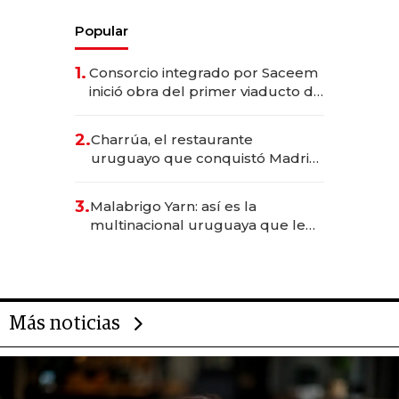
Popular
1.
Consorcio integrado por Saceem
inició obra del primer viaducto de
los Accesos Este a Montevideo;
inversión total asciende a US$ 54
2.
Charrúa, el restaurante
millones
uruguayo que conquistó Madrid:
sirve 300 cubiertos diarios, agota
reservas con un mes de
3.
Malabrigo Yarn: así es la
anticipación y prepara apertura
multinacional uruguaya que le
da de tejer al mundo
Más noticias