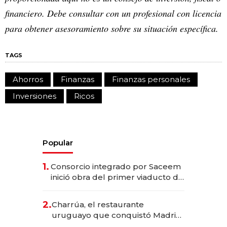
financiero. Debe consultar con un profesional con licencia
para obtener asesoramiento sobre su situación específica.
TAGS
Ahorros
Finanzas
Finanzas personales
Inversiones
Ricos
Popular
1.
Consorcio integrado por Saceem
inició obra del primer viaducto de
los Accesos Este a Montevideo;
inversión total asciende a US$ 54
2.
Charrúa, el restaurante
millones
uruguayo que conquistó Madrid:
sirve 300 cubiertos diarios, agota