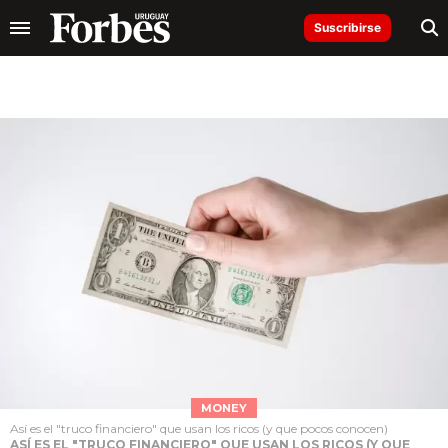
Suscribirse
MONEY
Así es el "truco financiero" que usan los ricos (y que pocos conocen)
ASÍ ES EL "TRUCO FINANCIERO" QUE USAN LOS RICOS (Y QUE