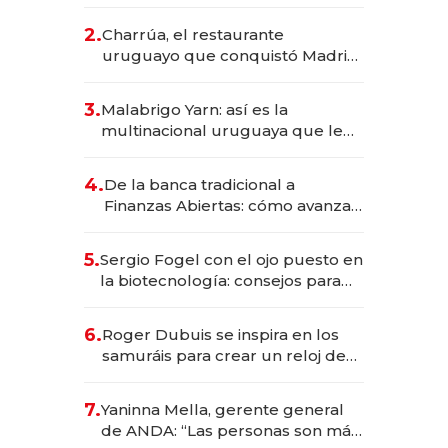
los Accesos Este a Montevideo;
inversión total asciende a US$ 54
2.
Charrúa, el restaurante
millones
uruguayo que conquistó Madrid:
sirve 300 cubiertos diarios, agota
reservas con un mes de
3.
Malabrigo Yarn: así es la
anticipación y prepara apertura
multinacional uruguaya que le
da de tejer al mundo
4.
De la banca tradicional a
Finanzas Abiertas: cómo avanza
el sistema financiero uruguayo
5.
Sergio Fogel con el ojo puesto en
la biotecnología: consejos para
emprendedores, oportunidades
de inversión y el rol de la IA
6.
Roger Dubuis se inspira en los
samuráis para crear un reloj de
US$ 384.000
7.
Yaninna Mella, gerente general
de ANDA: “Las personas son más