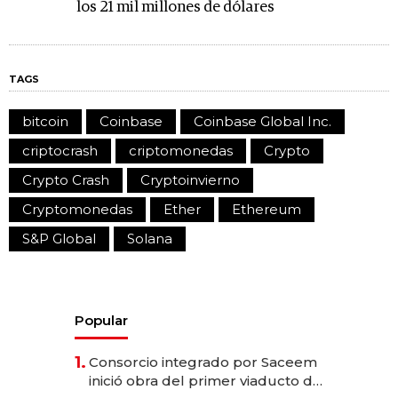
los 21 mil millones de dólares
TAGS
bitcoin
Coinbase
Coinbase Global Inc.
criptocrash
criptomonedas
Crypto
Crypto Crash
Cryptoinvierno
Cryptomonedas
Ether
Ethereum
S&P Global
Solana
Popular
1.
Consorcio integrado por Saceem
inició obra del primer viaducto de