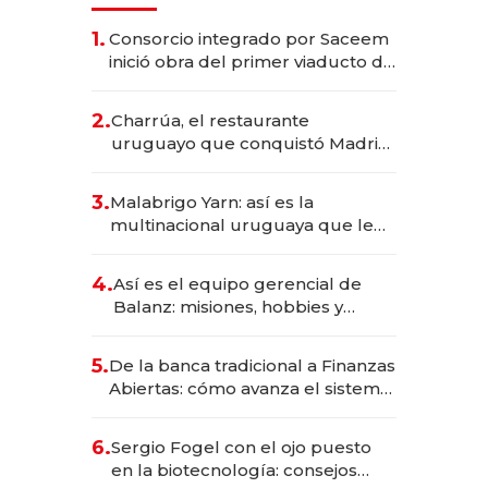
1.
Consorcio integrado por Saceem
inició obra del primer viaducto de
los Accesos Este a Montevideo;
inversión total asciende a US$ 54
2.
Charrúa, el restaurante
millones
uruguayo que conquistó Madrid:
sirve 300 cubiertos diarios, agota
reservas con un mes de
3.
Malabrigo Yarn: así es la
anticipación y prepara apertura
multinacional uruguaya que le
da de tejer al mundo
4.
Así es el equipo gerencial de
Balanz: misiones, hobbies y
metas para este año
5.
De la banca tradicional a Finanzas
Abiertas: cómo avanza el sistema
financiero uruguayo
6.
Sergio Fogel con el ojo puesto
en la biotecnología: consejos