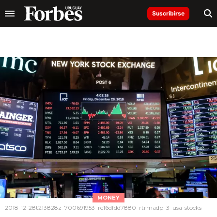
Suscribirse
MONEY
2018-12-28t213828z_700691953_rc16dfdd7880_rtrmadp_3_usa-stocks