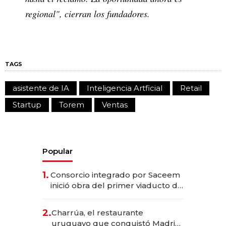
regional", cierran los fundadores.
TAGS
asistente de IA
Inteligencia Artficial
Retail
Startup
Torem
Ventas
Popular
1.
Consorcio integrado por Saceem
inició obra del primer viaducto de
los Accesos Este a Montevideo;
inversión total asciende a US$ 54
2.
Charrúa, el restaurante
millones
uruguayo que conquistó Madrid: