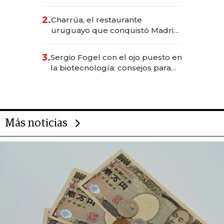
los Accesos Este a Montevideo;
inversión total asciende a US$ 54
2.
Charrúa, el restaurante
millones
uruguayo que conquistó Madrid:
sirve 300 cubiertos diarios, agota
reservas con un mes de
3.
Sergio Fogel con el ojo puesto en
anticipación y prepara apertura
la biotecnología: consejos para
emprendedores, oportunidades
de inversión y el rol de la IA
Más noticias