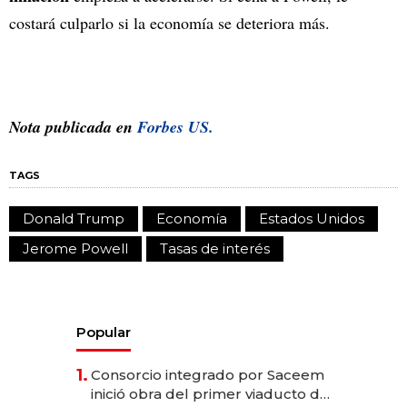
costará culparlo si la economía se deteriora más.
Nota publicada en
Forbes US.
TAGS
Donald Trump
Economía
Estados Unidos
Jerome Powell
Tasas de interés
Popular
1.
Consorcio integrado por Saceem
inició obra del primer viaducto de