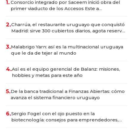
1.
Consorcio integrado por Saceem inició obra del
primer viaducto de los Accesos Este a
Montevideo; inversión total asciende a US$ 54
millones
2.
Charrúa, el restaurante uruguayo que conquistó
Madrid: sirve 300 cubiertos diarios, agota reservas
con un mes de anticipación y prepara apertura
3.
Malabrigo Yarn: así es la multinacional uruguaya
que le da de tejer al mundo
4.
Así es el equipo gerencial de Balanz: misiones,
hobbies y metas para este año
5.
De la banca tradicional a Finanzas Abiertas: cómo
avanza el sistema financiero uruguayo
6.
Sergio Fogel con el ojo puesto en la
biotecnología: consejos para emprendedores,
oportunidades de inversión y el rol de la IA