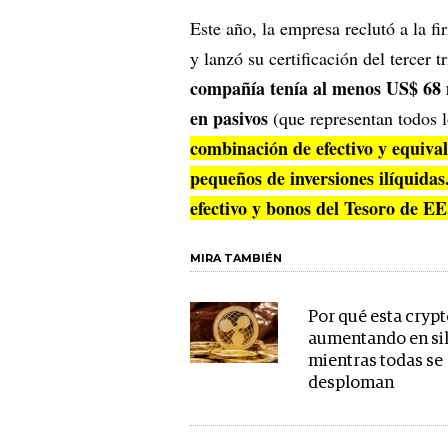
Este año, la empresa reclutó a la fi
y lanzó su certificación del tercer 
compañía tenía al menos US$ 68 m
en pasivos
(que representan todos 
combinación de efectivo y equiva
pequeños de inversiones ilíquidas.
efectivo y bonos del Tesoro de 
MIRA TAMBIÉN
Por qué esta crypt
aumentando en si
mientras todas se
desploman