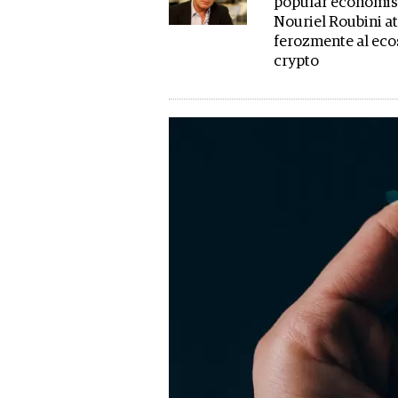
popular economis
Nouriel Roubini a
ferozmente al ec
crypto