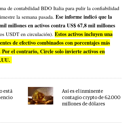
rma de contabilidad BDO Italia para pulir la confiabilidad
Ese informe indicó que la
trimestre la semana pasada.
il millones en activos contra US$ 67,8 mil millones
Estos activos incluyen una
los USDT en circulación).
lentes de efectivo combinados con porcentajes más
 Por el contrario, Circle solo invierte activos en
EE.UU.
o está
Así es el inminente
lencio
contagio crypto de 62.000
millones de dólares