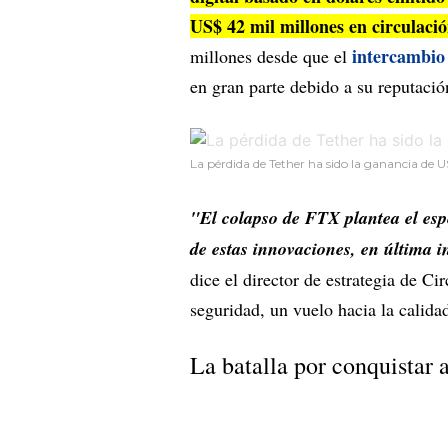
US$ 42 mil millones en circulaci
intercambi
millones desde que el
en gran parte debido a su reputació
La pérdida de Tether ha sido la ganancia de 
"El colapso de FTX plantea el espe
de estas innovaciones, en última in
dice el director de estrategia de C
seguridad, un vuelo hacia la calid
La batalla por conquistar a