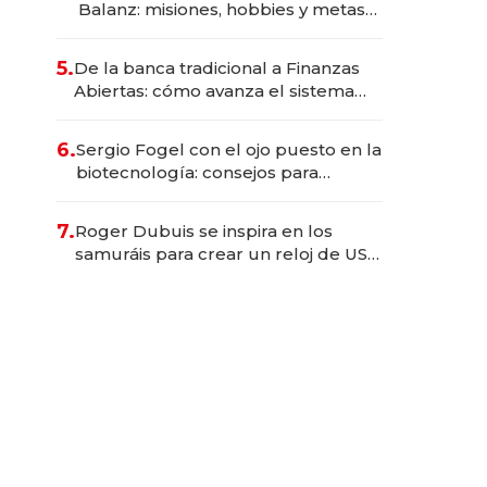
Balanz: misiones, hobbies y metas
para este año
5.
De la banca tradicional a Finanzas
Abiertas: cómo avanza el sistema
financiero uruguayo
6.
Sergio Fogel con el ojo puesto en la
biotecnología: consejos para
emprendedores, oportunidades de
inversión y el rol de la IA
7.
Roger Dubuis se inspira en los
samuráis para crear un reloj de US$
384.000