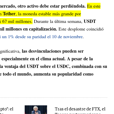
rcado, otro activo debe estar perdiéndola.
En este
Tether
on
, la moneda estable más grande por
USDT
 67 mil millones.
Durante la última semana,
 millones en capitalización.
Este desplome coincidió
si un 1% desde su paridad el 10 de noviembre
.
las desvinculaciones pueden ser
gnificativa,
, especialmente en el clima actual. A pesar de la
 la ventaja del USDT sobre el USDC, combinada con su
 de todo el mundo, aumenta su popularidad como
to": el
Tras el desastre de FTX, el