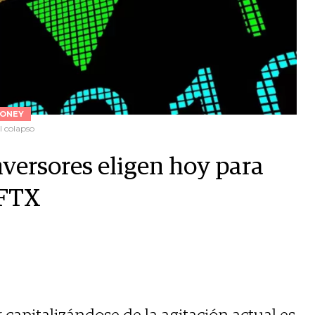
ONEY
l colapso
inversores eligen hoy para
 FTX