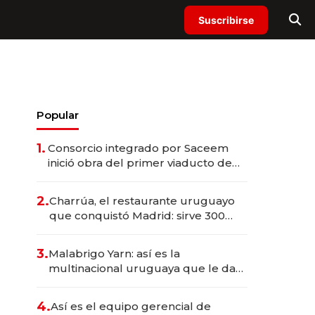
Suscribirse
Popular
1.
Consorcio integrado por Saceem
inició obra del primer viaducto de
los Accesos Este a Montevideo;
inversión total asciende a US$ 54
2.
Charrúa, el restaurante uruguayo
millones
que conquistó Madrid: sirve 300
cubiertos diarios, agota reservas
con un mes de anticipación y
3.
Malabrigo Yarn: así es la
prepara apertura
multinacional uruguaya que le da
de tejer al mundo
4.
Así es el equipo gerencial de