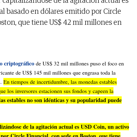
r capitalizándose de la agitación actual es
al basado en dólares emitido por Circle
oston, que tiene US$ 42 mil millones en
o criptográfico
de US$ 32 mil millones puso el foco en
bricante de US$ 145 mil millones que engrasa toda la
s.
En tiempos de incertidumbre, las monedas estables
ue los inversores estacionen sus fondos y capeen la
s estables no son idénticas y su popularidad puede
lizándose de la agitación actual es USD Coin, un activo
o por
Circle Financial
, con sede en Boston, que tiene