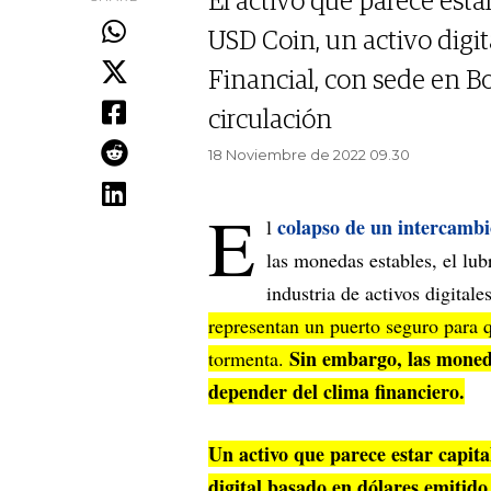
El activo que parece esta
USD Coin, un activo digit
Financial, con sede en B
circulación
18 Noviembre de 2022 09.30
E
colapso de un intercambi
l
las monedas estables, el lu
industria de activos digitale
representan un puerto seguro para q
Sin embargo, las moneda
tormenta.
depender del clima financiero.
Un activo que parece estar capita
digital basado en dólares emitid