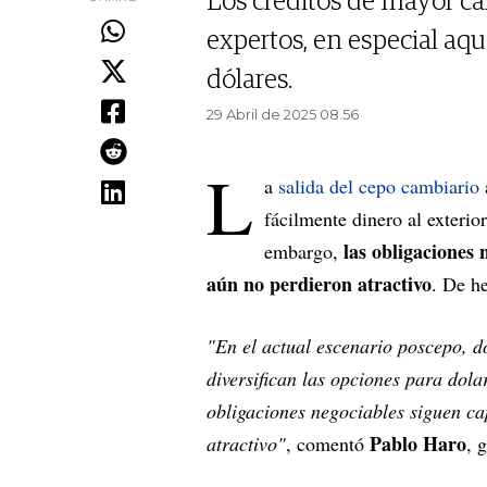
Los créditos de mayor c
expertos, en especial aq
dólares.
29 Abril de 2025 08.56
L
a
salida del cepo cambiario
fácilmente dinero al exteri
las obligaciones
embargo,
aún no perdieron atractivo
. De h
"En el actual escenario poscepo, d
diversifican las opciones para dolar
obligaciones negociables siguen cap
Pablo Haro
atractivo"
, comentó
, 