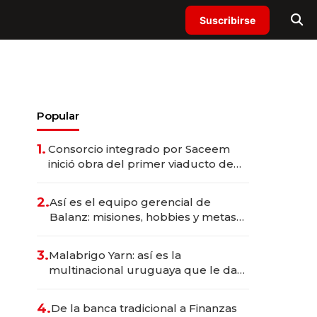
Suscribirse
Popular
1.
Consorcio integrado por Saceem
inició obra del primer viaducto de
los Accesos Este a Montevideo;
inversión total asciende a US$ 54
2.
Así es el equipo gerencial de
millones
Balanz: misiones, hobbies y metas
para este año
3.
Malabrigo Yarn: así es la
multinacional uruguaya que le da
de tejer al mundo
4.
De la banca tradicional a Finanzas