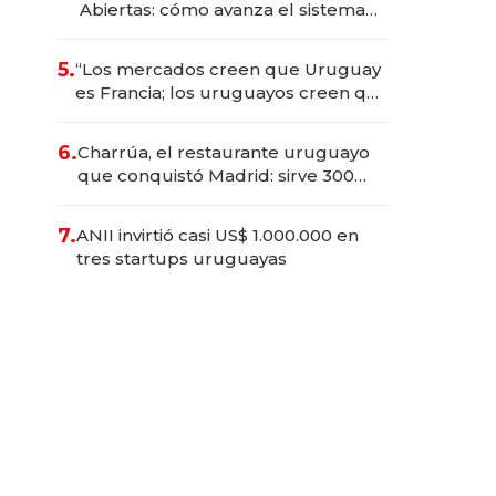
Abiertas: cómo avanza el sistema
financiero uruguayo
5.
“Los mercados creen que Uruguay
es Francia; los uruguayos creen que
es el Congo”: la crítica del
presidente del BCU al
6.
Charrúa, el restaurante uruguayo
conservadurismo financiero
que conquistó Madrid: sirve 300
cubiertos diarios, agota reservas
con un mes de anticipación y
7.
ANII invirtió casi US$ 1.000.000 en
prepara apertura
tres startups uruguayas