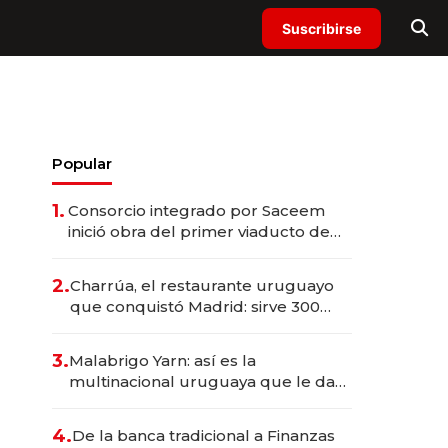
Suscribirse
Popular
1.
Consorcio integrado por Saceem
inició obra del primer viaducto de
los Accesos Este a Montevideo;
inversión total asciende a US$ 54
2.
Charrúa, el restaurante uruguayo
millones
que conquistó Madrid: sirve 300
cubiertos diarios, agota reservas
con un mes de anticipación y
3.
Malabrigo Yarn: así es la
prepara apertura
multinacional uruguaya que le da
de tejer al mundo
4.
De la banca tradicional a Finanzas