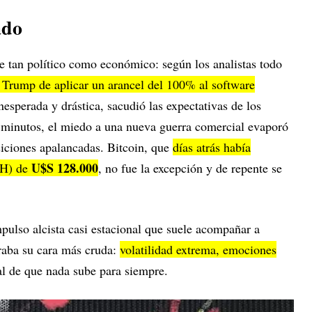
ado
e tan político como económico: según los analistas todo
 Trump de aplicar un arancel del 100% al software
nesperada y drástica, sacudió las expectativas de los
e minutos, el miedo a una nueva guerra comercial evaporó
siciones apalancadas. Bitcoin, que
días atrás había
U$S 128.000
TH) de
, no fue la excepción y de repente se
ulso alcista casi estacional que suele acompañar a
aba su cara más cruda:
volatilidad extrema, emociones
al de que nada sube para siempre.