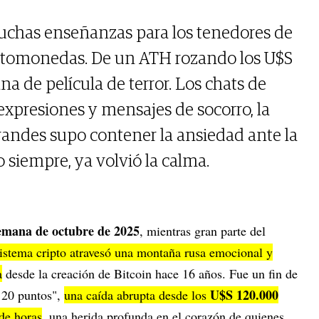
chas enseñanzas para los tenedores de
riptomonedas. De un ATH rozando los U$S
a de película de terror. Los chats de
expresiones y mensajes de socorro, la
randes supo contener la ansiedad ante la
 siempre, ya volvió la calma.
semana de octubre de 2025
, mientras gran parte del
sistema cripto atravesó una montaña rusa emocional y
a
desde la creación de Bitcoin hace 16 años. Fue un fin de
U$S 120.000
e 20 puntos",
una caída abrupta desde los
de horas
, una herida profunda en el corazón de quienes