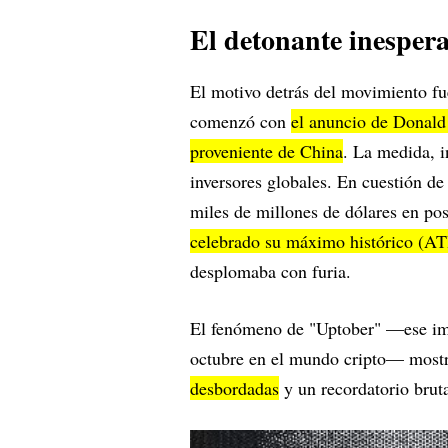
El detonante inesper
El motivo detrás del movimiento fu
comenzó con
el anuncio de Donald
proveniente de China
. La medida, i
inversores globales. En cuestión d
miles de millones de dólares en po
celebrado su máximo histórico (A
desplomaba con furia.
El fenómeno de "Uptober" —ese imp
octubre en el mundo cripto— mostr
desbordadas
y un recordatorio brut