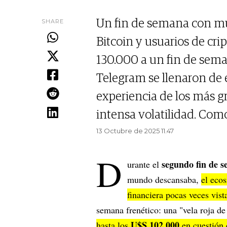
SHARE
Un fin de semana con mu
Bitcoin y usuarios de c
130.000 a un fin de seman
Telegram se llenaron de 
experiencia de los más g
intensa volatilidad. Como
13 Octubre de 2025 11.47
D
segundo fin de 
urante el
mundo descansaba,
el eco
financiera pocas veces vist
semana frenético: una "vela roja d
U$S 102.000
hasta los
en cuestión 