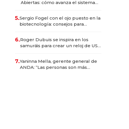
Abiertas: cómo avanza el sistema
financiero uruguayo
5.
Sergio Fogel con el ojo puesto en la
biotecnología: consejos para
emprendedores, oportunidades de
inversión y el rol de la IA
6.
Roger Dubuis se inspira en los
samuráis para crear un reloj de US$
384.000
7.
Yaninna Mella, gerente general de
ANDA: “Las personas son más
importantes que los problemas”