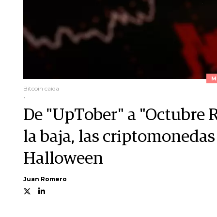
M
Bitcoin caída
.
De "UpTober" a "Octubre R
la baja, las criptomonedas
Halloween
Juan Romero