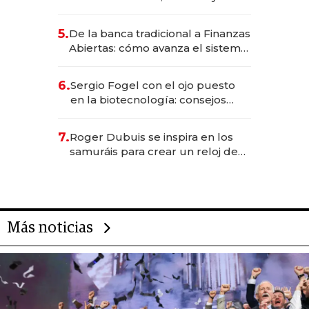
metas para este año
5.
De la banca tradicional a Finanzas
Abiertas: cómo avanza el sistema
financiero uruguayo
6.
Sergio Fogel con el ojo puesto
en la biotecnología: consejos
para emprendedores,
oportunidades de inversión y el
7.
Roger Dubuis se inspira en los
rol de la IA
samuráis para crear un reloj de
US$ 384.000
Más noticias