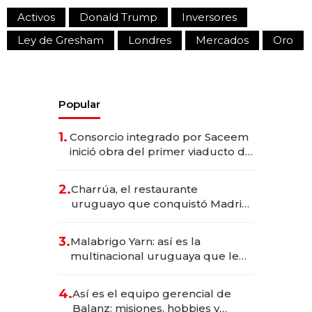
Activos
Donald Trump
Inversores
Ley de Gresham
Londres
Mercados
Oro
Popular
1.
Consorcio integrado por Saceem
inició obra del primer viaducto de
los Accesos Este a Montevideo;
inversión total asciende a US$ 54
2.
Charrúa, el restaurante
millones
uruguayo que conquistó Madrid:
sirve 300 cubiertos diarios, agota
reservas con un mes de
3.
Malabrigo Yarn: así es la
anticipación y prepara apertura
multinacional uruguaya que le
da de tejer al mundo
4.
Así es el equipo gerencial de
Balanz: misiones, hobbies y