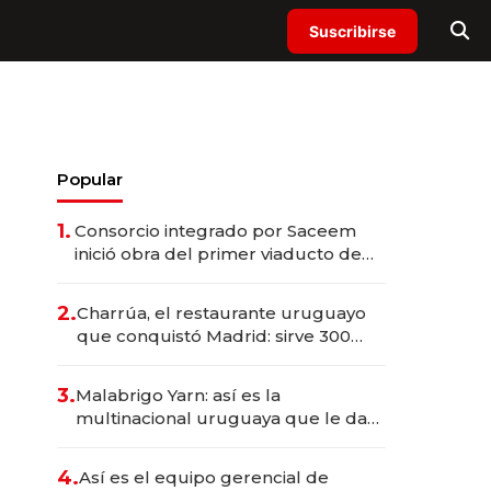
Suscribirse
Popular
1.
Consorcio integrado por Saceem
inició obra del primer viaducto de
los Accesos Este a Montevideo;
inversión total asciende a US$ 54
2.
Charrúa, el restaurante uruguayo
millones
que conquistó Madrid: sirve 300
cubiertos diarios, agota reservas
con un mes de anticipación y
3.
Malabrigo Yarn: así es la
prepara apertura
multinacional uruguaya que le da
de tejer al mundo
4.
Así es el equipo gerencial de