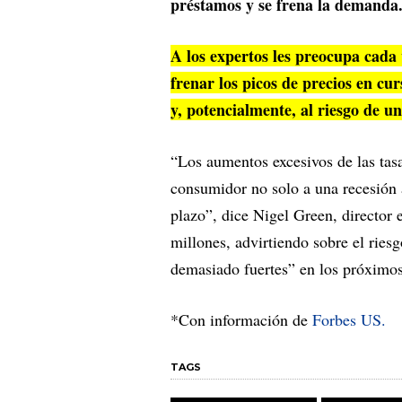
préstamos y se frena la demanda
A los expertos les preocupa cada 
frenar los picos de precios en cu
y, potencialmente, al riesgo de 
“Los aumentos excesivos de las tas
consumidor no solo a una recesión 
plazo”, dice Nigel Green, director
millones, advirtiendo sobre el ries
demasiado fuertes” en los próximo
*Con información de
Forbes US.
TAGS