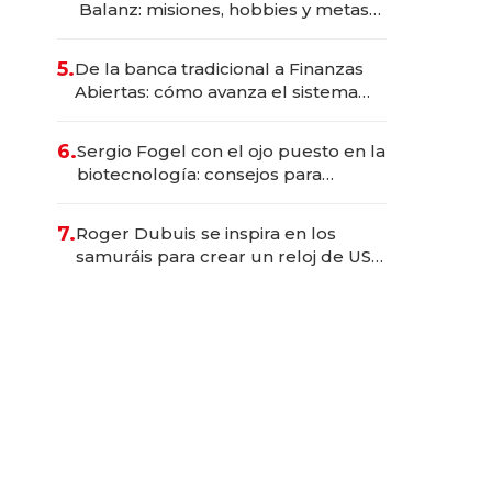
Balanz: misiones, hobbies y metas
para este año
5.
De la banca tradicional a Finanzas
Abiertas: cómo avanza el sistema
financiero uruguayo
6.
Sergio Fogel con el ojo puesto en la
biotecnología: consejos para
emprendedores, oportunidades de
inversión y el rol de la IA
7.
Roger Dubuis se inspira en los
samuráis para crear un reloj de US$
384.000