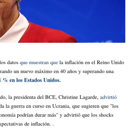
los datos
que muestran que
la inflación en el Reino Unido
anzando un nuevo máximo en 40 años y superando una
,1 % en los Estados Unidos.
ado, la presidenta del BCE, Christine Lagarde,
advirtió
ida la guerra en curso en Ucrania, que sugieren que "los
conomía podrían durar más" y advirtió que los shocks
pectativas de inflación. .