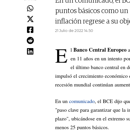
En un comunicado, el BCE
puntos básicos como un p
inflación regrese a su ob
21 Julio de 2022 14.50
E
Banco Central Europeo
l
a
en 11 años en un intento por
el último banco central en 
impulsó el crecimiento económico 
recesión mundial continúan aumen
En un
comunicado
, el BCE dijo q
"paso clave para garantizar que la 
plazo", ubicándose en el extremo s
menos 25 puntos básicos.