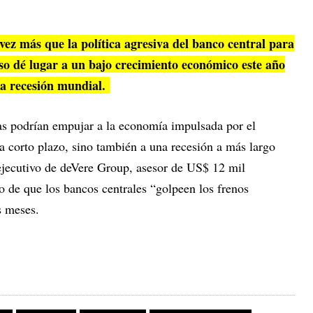
.
vez más que la política agresiva del banco central para
rso dé lugar a un bajo crecimiento económico este año
una recesión mundial.
as podrían empujar a la economía impulsada por el
a corto plazo, sino también a una recesión a más largo
 ejecutivo de deVere Group, asesor de US$ 12 mil
go de que los bancos centrales “golpeen los frenos
s meses.