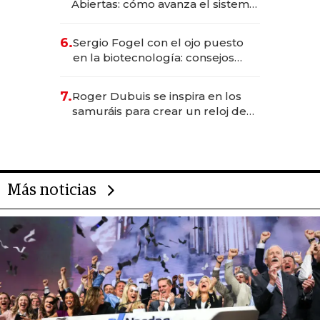
Abiertas: cómo avanza el sistema
financiero uruguayo
6.
Sergio Fogel con el ojo puesto
en la biotecnología: consejos
para emprendedores,
oportunidades de inversión y el
7.
Roger Dubuis se inspira en los
rol de la IA
samuráis para crear un reloj de
US$ 384.000
Más noticias