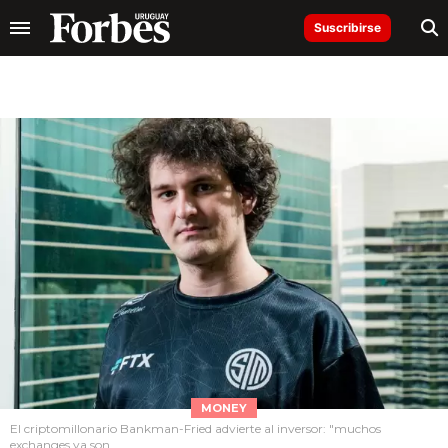
Suscribirse
MONEY
El criptomillonario Bankman-Fried advierte al inversor: "muchos
exchanges ya son