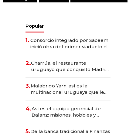
Popular
1.
Consorcio integrado por Saceem
inició obra del primer viaducto de
los Accesos Este a Montevideo;
inversión total asciende a US$ 54
2.
Charrúa, el restaurante
millones
uruguayo que conquistó Madrid:
sirve 300 cubiertos diarios, agota
reservas con un mes de
3.
Malabrigo Yarn: así es la
anticipación y prepara apertura
multinacional uruguaya que le
da de tejer al mundo
4.
Así es el equipo gerencial de
Balanz: misiones, hobbies y
metas para este año
5.
De la banca tradicional a Finanzas