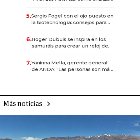
el sistema financiero uruguayo
5.
Sergio Fogel con el ojo puesto en
la biotecnología: consejos para
emprendedores, oportunidades
de inversión y el rol de la IA
6.
Roger Dubuis se inspira en los
samuráis para crear un reloj de
US$ 384.000
7.
Yaninna Mella, gerente general
de ANDA: “Las personas son más
importantes que los problemas”
Más noticias