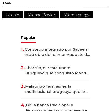
TAGS
bitcoin
Michael Saylor
Microstrategy
Popular
1.
Consorcio integrado por Saceem
inició obra del primer viaducto de
los Accesos Este a Montevideo;
inversión total asciende a US$ 54
2.
Charrúa, el restaurante
millones
uruguayo que conquistó Madrid:
sirve 300 cubiertos diarios, agota
reservas con un mes de
3.
Malabrigo Yarn: así es la
anticipación y prepara apertura
multinacional uruguaya que le
da de tejer al mundo
4.
De la banca tradicional a
Finanzas Abiertas: cómo avanza