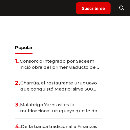
Suscribirse
Popular
1.
Consorcio integrado por Saceem
inició obra del primer viaducto de
los Accesos Este a Montevideo;
inversión total asciende a US$ 54
2.
Charrúa, el restaurante uruguayo
millones
que conquistó Madrid: sirve 300
cubiertos diarios, agota reservas
con un mes de anticipación y
3.
Malabrigo Yarn: así es la
prepara apertura
multinacional uruguaya que le da
de tejer al mundo
4.
De la banca tradicional a Finanzas