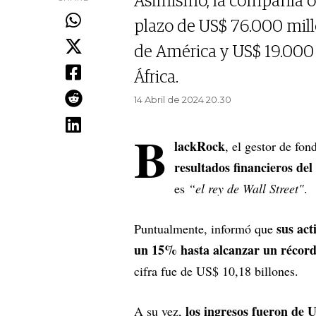
Asimismo, la compañía ob
plazo de US$ 76.000 mil
de América y US$ 19.000 
África.
14 Abril de 2024 20.30
B
lackRock
, el gestor de fo
resultados financieros del
es
“el rey de Wall Street"
.
sus act
Puntualmente, informó que
un 15% hasta alcanzar un récord
cifra fue de US$ 10,18 billones.
los ingresos fueron de 
A su vez,