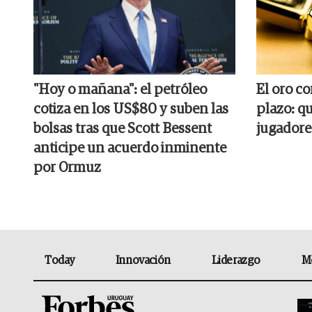
"Hoy o mañana": el petróleo
El oro c
cotiza en los US$80 y suben las
plazo: q
bolsas tras que Scott Bessent
jugadore
anticipe un acuerdo inminente
por Ormuz
Today
Innovación
Liderazgo
M