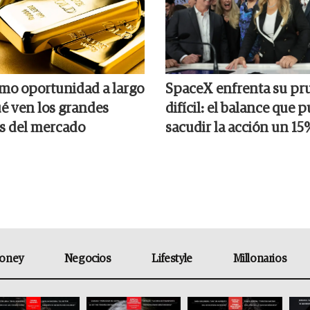
omo oportunidad a largo
SpaceX enfrenta su pr
ué ven los grandes
difícil: el balance que 
s del mercado
sacudir la acción un 15
oney
Negocios
Lifestyle
Millonarios