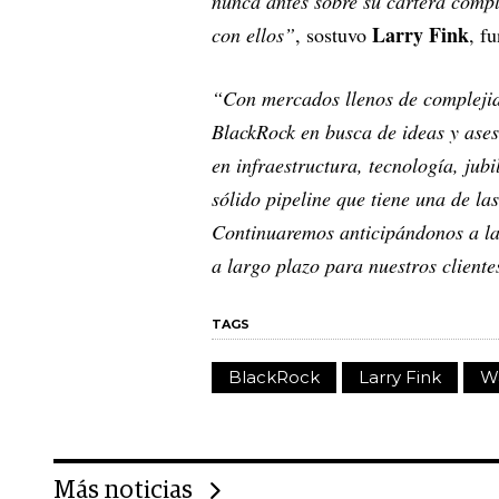
nunca antes sobre su cartera compl
Larry Fink
con ellos”
, sostuvo
, f
“Con mercados llenos de complejida
BlackRock en busca de ideas y ases
en infraestructura, tecnología, jub
sólido pipeline que tiene una de l
Continuaremos anticipándonos a las
a largo plazo para nuestros client
TAGS
BlackRock
Larry Fink
Wa
Más noticias