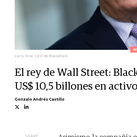
M
Larry Fink, CEO de BlackRock
.
El rey de Wall Street: Bla
US$ 10,5 billones en activ
Gonzalo Andrés Castillo
SHARE