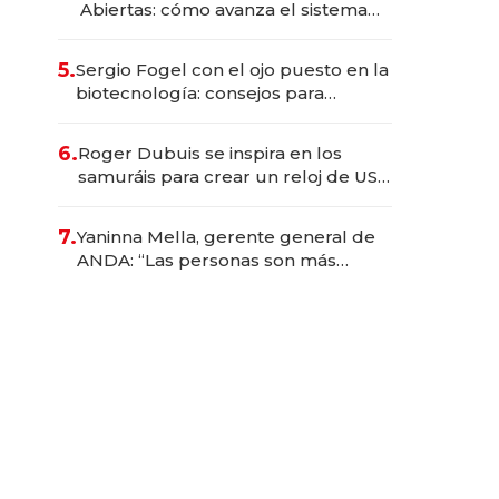
Abiertas: cómo avanza el sistema
financiero uruguayo
5.
Sergio Fogel con el ojo puesto en la
biotecnología: consejos para
emprendedores, oportunidades de
inversión y el rol de la IA
6.
Roger Dubuis se inspira en los
samuráis para crear un reloj de US$
384.000
7.
Yaninna Mella, gerente general de
ANDA: “Las personas son más
importantes que los problemas”