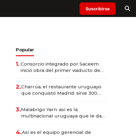
Suscribirse
Popular
1.
Consorcio integrado por Saceem
inició obra del primer viaducto de
los Accesos Este a Montevideo;
inversión total asciende a US$ 54
2.
Charrúa, el restaurante uruguayo
millones
que conquistó Madrid: sirve 300
cubiertos diarios, agota reservas
con un mes de anticipación y
3.
Malabrigo Yarn: así es la
prepara apertura
multinacional uruguaya que le da
de tejer al mundo
4.
Así es el equipo gerencial de