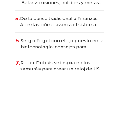
Balanz: misiones, hobbies y metas
para este año
5.
De la banca tradicional a Finanzas
Abiertas: cómo avanza el sistema
financiero uruguayo
6.
Sergio Fogel con el ojo puesto en la
biotecnología: consejos para
emprendedores, oportunidades de
inversión y el rol de la IA
7.
Roger Dubuis se inspira en los
samuráis para crear un reloj de US$
384.000